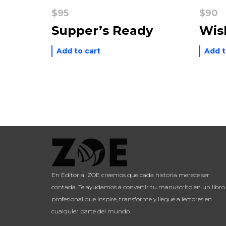
$
95
$
90
Supper’s Ready
Wis
Add to cart
Add t
En Editorial ZOE creemos que cada historia merece ser
contada. Te ayudamos a convertir tu manuscrito en un libro
profesional que inspire, transforme y llegue a lectores en
cualquier parte del mundo.