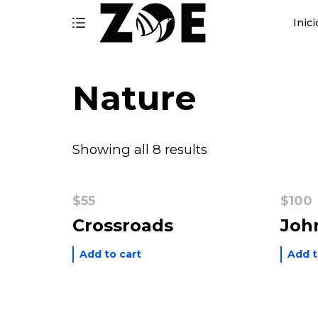
Inici
Nature
Showing all 8 results
$
55
$
100
Crossroads
Joh
Add to cart
Add t