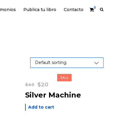
0
imonios
Publica tu libro
Contacto
SALE
Original
Current
$
20
$
40
price
price
Silver Machine
was:
is:
$40.
$20.
Add to cart