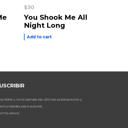
$
30
Me
You Shook Me All
Night Long
Add to cart
USCRIBIR
scríbete y no te pierdas las últimas publicaciones y
ortunidades para autores.
irme ahora.