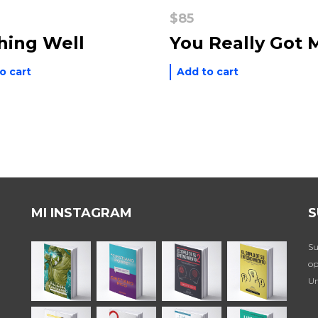
$
85
hing Well
You Really Got 
o cart
Add to cart
MI INSTAGRAM
S
Su
op
Un