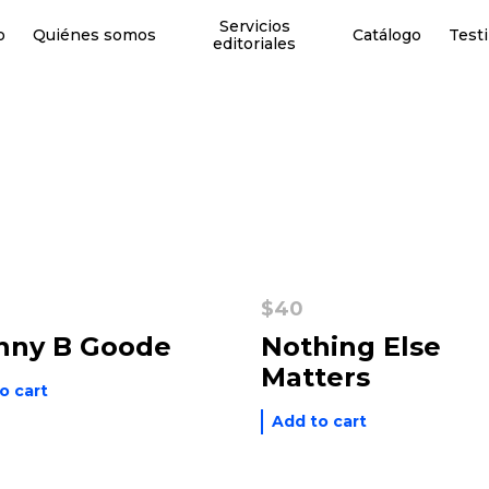
Servicios
o
Quiénes somos
Catálogo
Test
editoriales
$
40
nny B Goode
Nothing Else
Matters
o cart
Add to cart