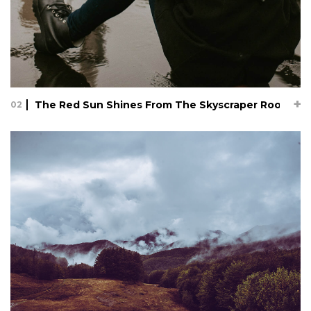
The Red Sun Shines From The Skyscraper Roof
02
The Red Sun Shines From The
Skyscraper Roof
06.12.17
Lorem ipsum dolor sit amet, consectetur adipisicing elit, sed
do eiusmod tempor incididunt ut labore et dolore magna
aliqua. Ut enim ad minim veniam, quis nostrud exercitation
ullamco laboris nisi ut aliquip ex ea commodo consequat.
Duis au...