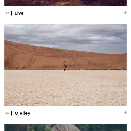
Live
03
Live
06.12.17
Lorem ipsum dolor sit amet, consectetur adipisicing elit, sed
do eiusmod tempor incididunt ut labore et dolore magna
aliqua. Ut enim ad minim veniam, quis nostrud exercitation
ullamco laboris nisi ut aliquip ex ea commodo consequat.
Duis au...
See full project
See full project
O’Riley
04
O’Riley