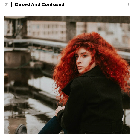
Dazed And Confused
01
Dazed And Confused
06.12.17
Lorem ipsum dolor sit amet, consectetur adipisicing elit, sed
do eiusmod tempor incididunt ut labore et dolore magna
aliqua. Ut enim ad minim veniam, quis nostrud exercitation
ullamco laboris nisi ut aliquip ex ea commodo consequat.
Duis au...
See full project