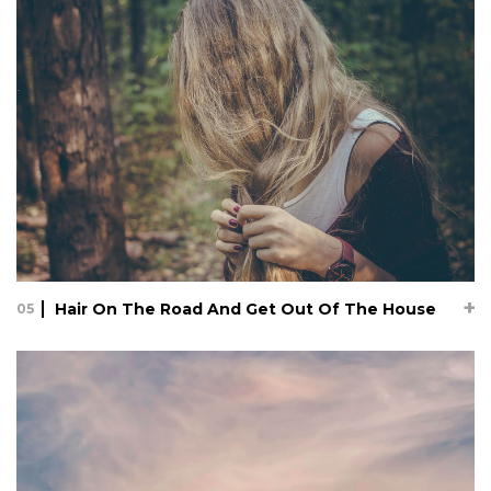
06.12.17
Lorem ipsum dolor sit amet, consectetur adipisicing elit, sed
do eiusmod tempor incididunt ut labore et dolore magna
aliqua. Ut enim ad minim veniam, quis nostrud exercitation
ullamco laboris nisi ut aliquip ex ea commodo consequat.
Duis au...
See full project
Hair On The Road And Get Out Of The House
05
Hair On The Road And Get Out Of The
House
06.12.17
Lorem ipsum dolor sit amet, consectetur adipisicing elit, sed
do eiusmod tempor incididunt ut labore et dolore magna