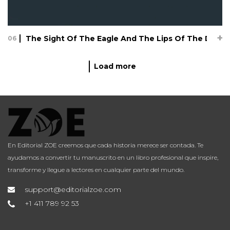
The Sight Of The Eagle And The Lips Of The Devil
06
Load more
The Sight Of The Eagle And The Lips Of
The Devil
06.12.17
Lorem ipsum dolor sit amet, consectetur adipisicing elit, sed
do eiusmod tempor incididunt ut labore et dolore magna
aliqua. Ut enim ad minim veniam, quis nostrud exercitation
En Editorial ZOE creemos que cada historia merece ser contada. Te
ullamco laboris nisi ut aliquip ex ea commodo consequat.
ayudamos a convertir tu manuscrito en un libro profesional que inspire,
Duis au...
transforme y llegue a lectores en cualquier parte del mundo.
support@editorialzoe.com
+1 411 789 92 53