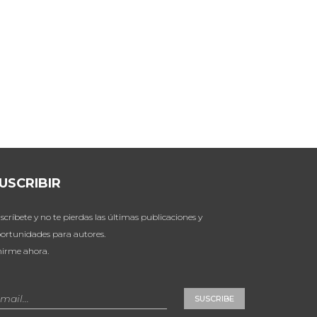
USCRIBIR
scríbete y no te pierdas las últimas publicaciones y
ortunidades para autores.
irme ahora.