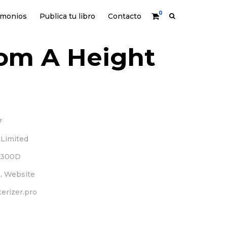
0
imonios
Publica tu libro
Contacto
rom A Height
7
 Limited
 300D
, Website
terizer.pro