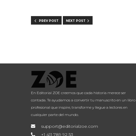
PREV POST
NEXT POST
En Editorial ZOE creemos que cada historia merece ser
contada. Te ayudamos a convertir tu manuscrito en un libro
profesional que inspire, transforme y llegue a lectores en
cualquier parte del mundo.
support@editorialzoe.com
+1 411 789 92 53