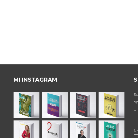
MI INSTAGRAM
S
Su
op
Un