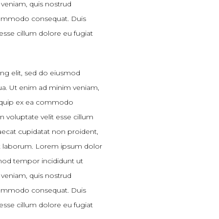
 veniam, quis nostrud
a commodo consequat. Duis
 esse cillum dolore eu fugiat
ing elit, sed do eiusmod
qua. Ut enim ad minim veniam,
 aliquip ex ea commodo
n voluptate velit esse cillum
caecat cupidatat non proident,
 est laborum. Lorem ipsum dolor
smod tempor incididunt ut
 veniam, quis nostrud
a commodo consequat. Duis
 esse cillum dolore eu fugiat