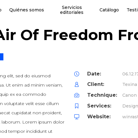
Servicios
o
Quiénes somos
Catálogo
Test
editoriales
Air Of Freedom F
Date:
06.12.1
ing elit, sed do eiusmod
Client:
Texina
qua. Ut enim ad minim veniam,
 aliquip ex ea commodo
Technique:
Canon
n voluptate velit esse cillum
Services:
Design
caecat cupidatat non proident,
Website:
winras
 est laborum. Lorem ipsum dolor
smod tempor incididunt ut