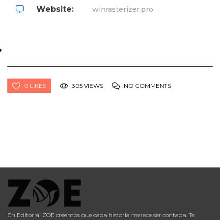
Website:
winrasterizer.pro
0 LIKES
305 VIEWS
NO COMMENTS
En Editorial ZOE creemos que cada historia merece ser contada. Te