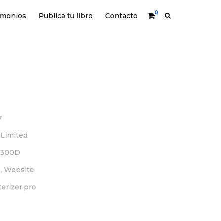
0
imonios
Publica tu libro
Contacto
7
 Limited
 300D
, Website
terizer.pro