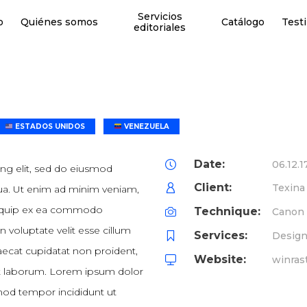
Servicios
o
Quiénes somos
Catálogo
Test
editoriales
ESTADOS UNIDOS
VENEZUELA
Date:
06.12.1
ing elit, sed do eiusmod
Client:
Texina
qua. Ut enim ad minim veniam,
 aliquip ex ea commodo
Technique:
Canon
n voluptate velit esse cillum
Services:
Design
caecat cupidatat non proident,
Website:
winras
 est laborum. Lorem ipsum dolor
smod tempor incididunt ut