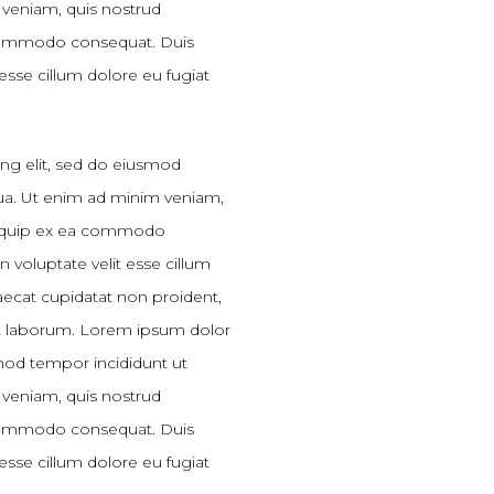
 veniam, quis nostrud
a commodo consequat. Duis
 esse cillum dolore eu fugiat
ing elit, sed do eiusmod
qua. Ut enim ad minim veniam,
 aliquip ex ea commodo
n voluptate velit esse cillum
caecat cupidatat non proident,
 est laborum. Lorem ipsum dolor
smod tempor incididunt ut
 veniam, quis nostrud
a commodo consequat. Duis
 esse cillum dolore eu fugiat