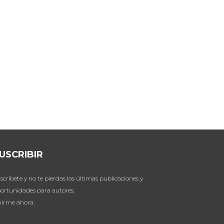
USCRIBIR
scríbete y no te pierdas las últimas publicaciones y
ortunidades para autores.
irme ahora.