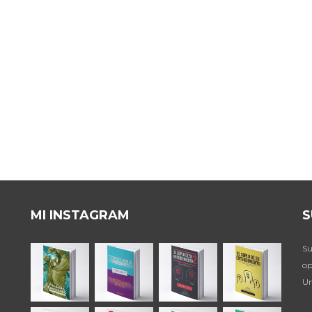
MI INSTAGRAM
S
Su
op
Un