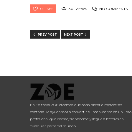
0 LIKES
301 VIEWS
NO COMMENTS
PREV POST
NEXT POST
En Editorial ZOE creemos que cada historia merece ser
contada. Te ayudamos a convertir tu manuscrito en un libro
profesional que inspire, transforme y llegue a lectores en
cualquier parte del mundo.