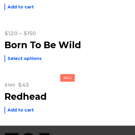
Add to cart
Price
$
120
–
$
150
range:
Born To Be Wild
$120
through
Select options
$150
SALE
Original
Current
$
45
$
150
price
price
Redhead
was:
is:
$150.
$45.
Add to cart