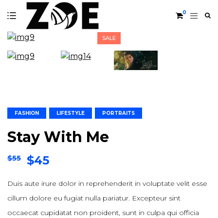
0
SALE
FASHION
LIFESTYLE
PORTRAITS
Stay With Me
Original
Current
$
45
$
55
price
price
Duis aute irure dolor in reprehenderit in voluptate velit esse
was:
is:
cillum dolore eu fugiat nulla pariatur. Excepteur sint
$55.
$45.
occaecat cupidatat non proident, sunt in culpa qui officia